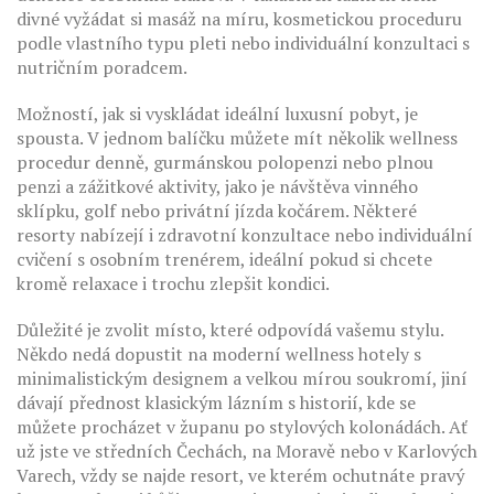
divné vyžádat si masáž na míru, kosmetickou proceduru
podle vlastního typu pleti nebo individuální konzultaci s
nutričním poradcem.
Možností, jak si vyskládat ideální luxusní pobyt, je
spousta. V jednom balíčku můžete mít několik wellness
procedur denně, gurmánskou polopenzi nebo plnou
penzi a zážitkové aktivity, jako je návštěva vinného
sklípku, golf nebo privátní jízda kočárem. Některé
resorty nabízejí i zdravotní konzultace nebo individuální
cvičení s osobním trenérem, ideální pokud si chcete
kromě relaxace i trochu zlepšit kondici.
Důležité je zvolit místo, které odpovídá vašemu stylu.
Někdo nedá dopustit na moderní wellness hotely s
minimalistickým designem a velkou mírou soukromí, jiní
dávají přednost klasickým lázním s historií, kde se
můžete procházet v županu po stylových kolonádách. Ať
už jste ve středních Čechách, na Moravě nebo v Karlových
Varech, vždy se najde resort, ve kterém ochutnáte pravý