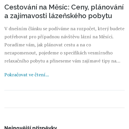
Cestování na Měsíc: Ceny, plánování
a zajímavosti lázeňského pobytu
V dnešním článku se podíváme na rozpočet, který budete
potřebovat pro případnou návštěvu lázní na Měsíci.
Poradíme vám, jak plánovat cestu a na co
nezapomenout, pojedeme o specifikách vesmírného
relaxačního pobytu a přineseme vám zajímavé tipy na
užití času během pobytu ve vesmírných lázních. Tento
Pokračovat ve čtení...
článek nabídne nejen praktické informace, ale i
fascinující fakta o vesmírné turistice.
Nejnovější příspěvky