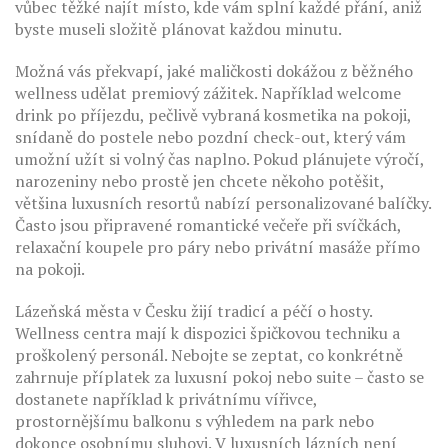
vůbec těžké najít místo, kde vám splní každé přání, aniž
byste museli složitě plánovat každou minutu.
Možná vás překvapí, jaké maličkosti dokážou z běžného
wellness udělat premiový zážitek. Například welcome
drink po příjezdu, pečlivě vybraná kosmetika na pokoji,
snídaně do postele nebo pozdní check-out, který vám
umožní užít si volný čas naplno. Pokud plánujete výročí,
narozeniny nebo prostě jen chcete někoho potěšit,
většina luxusních resortů nabízí personalizované balíčky.
Často jsou připravené romantické večeře při svíčkách,
relaxační koupele pro páry nebo privátní masáže přímo
na pokoji.
Lázeňská města v Česku žijí tradicí a péčí o hosty.
Wellness centra mají k dispozici špičkovou techniku a
proškolený personál. Nebojte se zeptat, co konkrétně
zahrnuje příplatek za luxusní pokoj nebo suite – často se
dostanete například k privátnímu vířivce,
prostornějšímu balkonu s výhledem na park nebo
dokonce osobnímu sluhovi. V luxusních lázních není