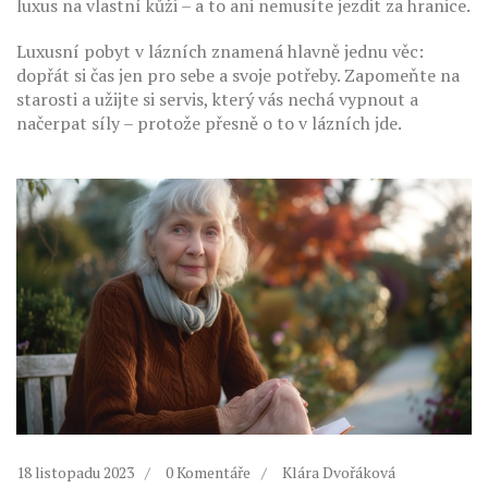
luxus na vlastní kůži – a to ani nemusíte jezdit za hranice.
Luxusní pobyt v lázních znamená hlavně jednu věc:
dopřát si čas jen pro sebe a svoje potřeby. Zapomeňte na
starosti a užijte si servis, který vás nechá vypnout a
načerpat síly – protože přesně o to v lázních jde.
18 listopadu 2023
0 Komentáře
Klára Dvořáková