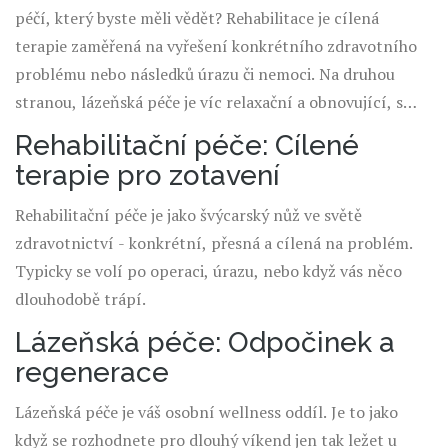
péčí, který byste měli vědět? Rehabilitace je cílená
terapie zaměřená na vyřešení konkrétního zdravotního
problému nebo následků úrazu či nemoci. Na druhou
stranou, lázeňská péče je víc relaxační a obnovující, s
důrazem na prevenci, doprovodnou léčbu a celkovou
Rehabilitační péče: Cílené
podporu zdraví. Rehabilitace může být intenzivní a
terapie pro zotavení
vyžaduje aktivní účast, zatímco lázeňská péče je často
spojena s odpočinkem a relaxací. Vše je ale individuální, a
Rehabilitační péče je jako švýcarský nůž ve světě
někdy se tyto dva světy skvěle doplňují.
zdravotnictví - konkrétní, přesná a cílená na problém.
Typicky se volí po operaci, úrazu, nebo když vás něco
dlouhodobě trápí.
Lázeňská péče: Odpočinek a
regenerace
Lázeňská péče je váš osobní wellness oddíl. Je to jako
když se rozhodnete pro dlouhý víkend jen tak ležet u