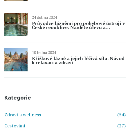
24 dubna 2024
Průvodce lázněmi pro pohybové ústrojí v
České republice: Najděte úlevu a
regeneraci
10 ledna 2024
Křížkové lázně a jejich léčivá síla: Návod
k relaxaci a zdraví
Kategorie
Zdraví a wellness
(54)
Cestování
(27)