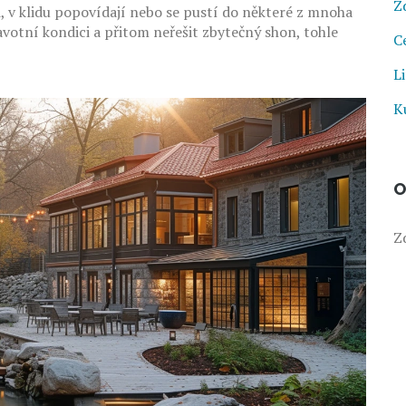
Z
i, v klidu popovídají nebo se pustí do některé z mnoha
avotní kondici a přitom neřešit zbytečný shon, tohle
C
Li
K
O
Z