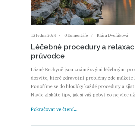
13 ledna 2024
0 Komentáře
Klára Dvořáková
Léčebné procedury a relaxace
průvodce
Lázně Bechyně jsou známé svými léčebnými pro
dozvíte, které zdravotní problémy zde můžete lé
Ponoříme se do hloubky každé procedury a zjist
Navíc získáte tipy, jak si váš pobyt co nejvíce už
Pokračovat ve čtení...