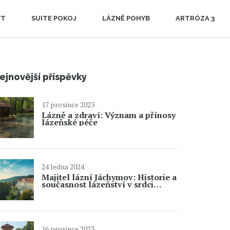
YT
SUITE POKOJ
LÁZNĚ POHYB
ARTRÓZA 3
ejnovější příspěvky
17 prosince 2023
Lázně a zdraví: Význam a přínosy
lázeňské péče
24 ledna 2024
Majitel lázní Jáchymov: Historie a
současnost lázeňství v srdci
Krušných hor
16 prosince 2023