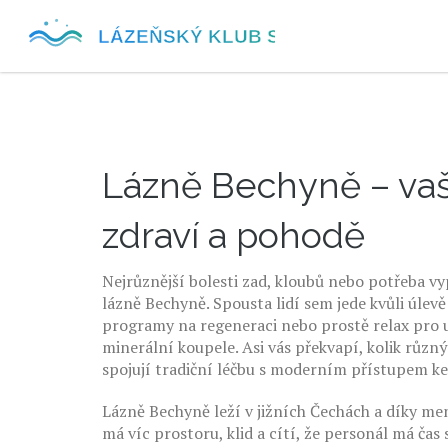
Lázně Bechyně – vaš
zdraví a pohodě
Nejrůznější bolesti zad, kloubů nebo potřeba vy
lázně Bechyně. Spousta lidí sem jede kvůli úlev
programy na regeneraci nebo prostě relax pro u
minerální koupele. Asi vás překvapí, kolik růz
spojují tradiční léčbu s moderním přístupem ke
Lázně Bechyně leží v jižních Čechách a díky men
má víc prostoru, klid a cítí, že personál má čas