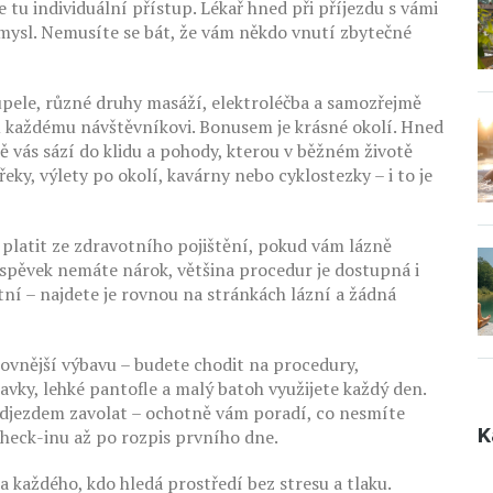
 tu individuální přístup. Lékař hned při příjezdu s vámi
mysl. Nemusíte se bát, že vám někdo vnutí zbytečné
upele, různé druhy masáží, elektroléčba a samozřejmě
ru každému návštěvníkovi. Bonusem je krásné okolí. Hned
 vás sází do klidu a pohody, kterou v běžném životě
ky, výlety po okolí, kavárny nebo cyklostezky – i to je
 platit ze zdravotního pojištění, pokud vám lázně
íspěvek nemáte nárok, většina procedur je dostupná i
ní – najdete je rovnou na stránkách lázní a žádná
tovnější výbavu – budete chodit na procedury,
lavky, lehké pantofle a malý batoh využijete každý den.
 odjezdem zavolat – ochotně vám poradí, co nesmíte
K
heck-inu až po rozpis prvního dne.
a každého, kdo hledá prostředí bez stresu a tlaku.