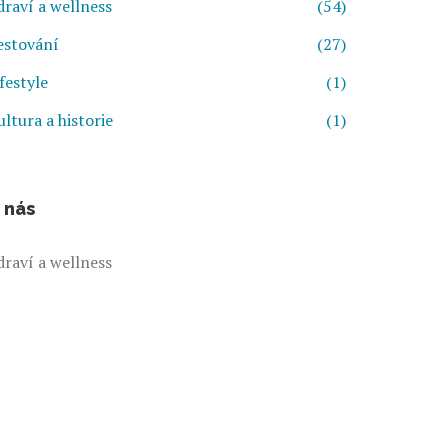
draví a wellness
(54)
estování
(27)
festyle
(1)
ultura a historie
(1)
 nás
draví a wellness