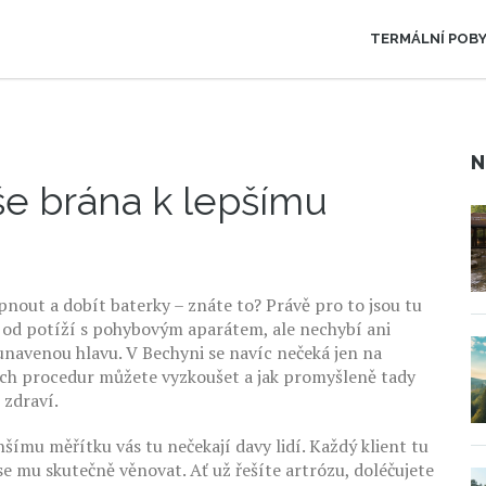
TERMÁLNÍ POB
N
e brána k lepšímu
pnout a dobít baterky – znáte to? Právě pro to jsou tu
ě od potíží s pohybovým aparátem, ale nechybí ani
navenou hlavu. V Bechyni se navíc nečeká jen na
ných procedur můžete vyzkoušet a jak promyšleně tady
 zdraví.
šímu měřítku vás tu nečekají davy lidí. Každý klient tu
 se mu skutečně věnovat. Ať už řešíte artrózu, doléčujete