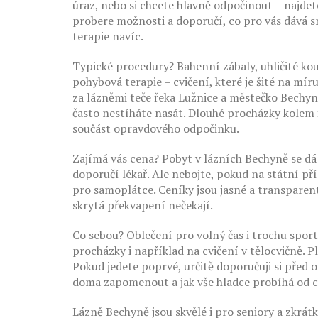
úraz, nebo si chcete hlavně odpočinout – najdete
probere možnosti a doporučí, co pro vás dává s
terapie navíc.
Typické procedury? Bahenní zábaly, uhličité ko
pohybová terapie – cvičení, které je šité na mí
za lázněmi teče řeka Lužnice a městečko Bechyně
často nestíháte nasát. Dlouhé procházky kolem ře
součást opravdového odpočinku.
Zajímá vás cena? Pobyt v lázních Bechyně se dá
doporučí lékař. Ale nebojte, pokud na státní př
pro samoplátce. Ceníky jsou jasné a transparent
skrytá překvapení nečekají.
Co sebou? Oblečení pro volný čas i trochu spor
procházky i například na cvičení v tělocvičně. P
Pokud jedete poprvé, určitě doporučuji si před
doma zapomenout a jak vše hladce probíhá od c
Lázně Bechyně jsou skvělé i pro seniory a zkrátk