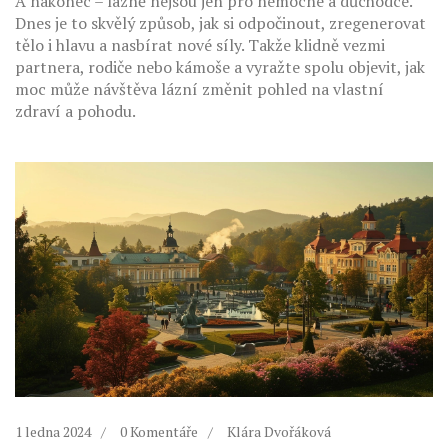
A nakonec – lázně nejsou jen pro nemocné a důchodce.
Dnes je to skvělý způsob, jak si odpočinout, zregenerovat
tělo i hlavu a nasbírat nové síly. Takže klidně vezmi
partnera, rodiče nebo kámoše a vyražte spolu objevit, jak
moc může návštěva lázní změnit pohled na vlastní
zdraví a pohodu.
1 ledna 2024
0 Komentáře
Klára Dvořáková