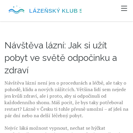
Návštěva lázní: Jak si užít
pobyt ve světě odpočinku a
zdraví
Návštěva lázní není jen o procedurách a léčbě, ale taky o
pohodě, klidu a nových zážitcích. Většina lidí sem nejede
jen kvůli zdraví, ale i proto, aby si odpočinuli od
každodenního shonu. Máš pocit, že bys taky potřeboval
restart? Lázně v Česku ti tohle přesně umožní – ať jdeš na
pár dní nebo na delší léčebný pobyt.
Nejvíc láká možnost vypnout, nechat se hýčkat