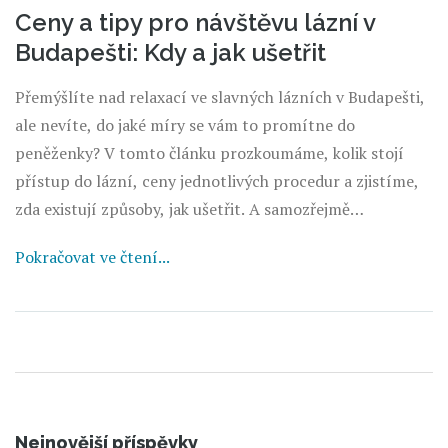
Ceny a tipy pro návštěvu lázní v
Budapešti: Kdy a jak ušetřit
Přemýšlíte nad relaxací ve slavných lázních v Budapešti,
ale nevíte, do jaké míry se vám to promítne do
peněženky? V tomto článku prozkoumáme, kolik stojí
přístup do lázní, ceny jednotlivých procedur a zjistíme,
zda existují způsoby, jak ušetřit. A samozřejmě
nezapomeneme na tipy, jak si wellness pobyt užít na
Pokračovat ve čtení...
maximum a případně na útulnou přihrávku z mého
vlastního života se spojením k Budapešti.
Nejnovější příspěvky