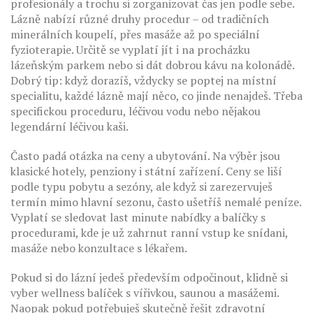
profesionály a trochu si zorganizovat čas jen podle sebe.
Lázně nabízí různé druhy procedur – od tradičních
minerálních koupelí, přes masáže až po speciální
fyzioterapie. Určitě se vyplatí jít i na procházku
lázeňským parkem nebo si dát dobrou kávu na kolonádě.
Dobrý tip: když dorazíš, vždycky se poptej na místní
specialitu, každé lázně mají něco, co jinde nenajdeš. Třeba
specifickou proceduru, léčivou vodu nebo nějakou
legendární léčivou kaši.
Často padá otázka na ceny a ubytování. Na výběr jsou
klasické hotely, penziony i státní zařízení. Ceny se liší
podle typu pobytu a sezóny, ale když si zarezervuješ
termín mimo hlavní sezonu, často ušetříš nemalé peníze.
Vyplatí se sledovat last minute nabídky a balíčky s
procedurami, kde je už zahrnut ranní vstup ke snídani,
masáže nebo konzultace s lékařem.
Pokud si do lázní jedeš především odpočinout, klidně si
vyber wellness balíček s vířivkou, saunou a masážemi.
Naopak pokud potřebuješ skutečně řešit zdravotní