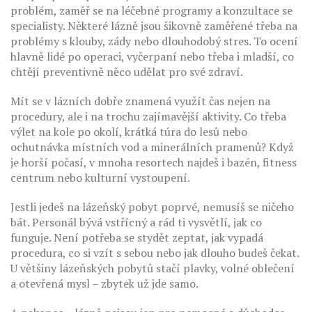
problém, zaměř se na léčebné programy a konzultace se
specialisty. Některé lázně jsou šikovně zaměřené třeba na
problémy s klouby, zády nebo dlouhodobý stres. To ocení
hlavně lidé po operaci, vyčerpaní nebo třeba i mladší, co
chtějí preventivně něco udělat pro své zdraví.
Mít se v lázních dobře znamená využít čas nejen na
procedury, ale i na trochu zajímavější aktivity. Co třeba
výlet na kole po okolí, krátká túra do lesů nebo
ochutnávka místních vod a minerálních pramenů? Když
je horší počasí, v mnoha resortech najdeš i bazén, fitness
centrum nebo kulturní vystoupení.
Jestli jedeš na lázeňský pobyt poprvé, nemusíš se ničeho
bát. Personál bývá vstřícný a rád ti vysvětlí, jak co
funguje. Není potřeba se stydět zeptat, jak vypadá
procedura, co si vzít s sebou nebo jak dlouho budeš čekat.
U většiny lázeňských pobytů stačí plavky, volné oblečení
a otevřená mysl – zbytek už jde samo.