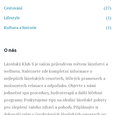
Cestování
(27)
Lifestyle
(1)
Kultura a historie
(1)
O nás
Lázeňský Klub S je vaším průvodcem světem lázeňství a
wellness. Naleznete zde kompletní informace o
nejlepších lázeňských resortech, léčivých pramenech a
možnostech relaxace a odpočinku. Objevte s námi
jedinečné spa procedury, hydroterapii a další léčebné
programy. Poskytujeme tipy na ideální lázeňské pobyty
pro zlepšení vašeho zdraví a pohody. Připlánujte si
dokonalý relax v čarokrásných lázeňských resortech po