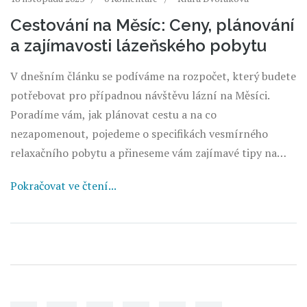
Cestování na Měsíc: Ceny, plánování
a zajímavosti lázeňského pobytu
V dnešním článku se podíváme na rozpočet, který budete
potřebovat pro případnou návštěvu lázní na Měsíci.
Poradíme vám, jak plánovat cestu a na co
nezapomenout, pojedeme o specifikách vesmírného
relaxačního pobytu a přineseme vám zajímavé tipy na
užití času během pobytu ve vesmírných lázních. Tento
Pokračovat ve čtení...
článek nabídne nejen praktické informace, ale i
fascinující fakta o vesmírné turistice.