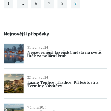
1
…
6
7
8
9
Nejnovější příspěvky
31 ledna 2024
Nejsevernější lázeňská města na světě:
Útěk za polární kruh
22 ledna 2024
Lázně Teplice: Tradice, Příležitosti a
Termíny Návštěvy
7 února 2024