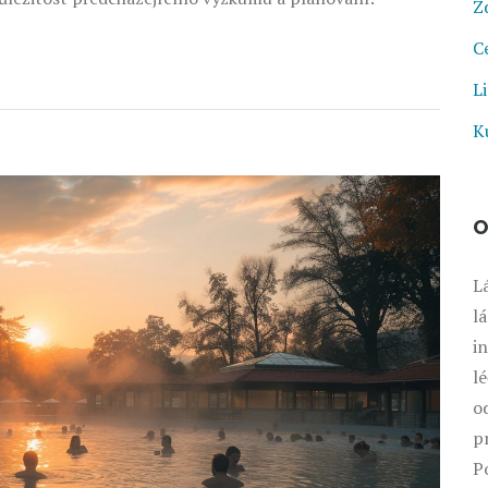
Z
C
Li
K
O
L
l
i
l
o
p
P