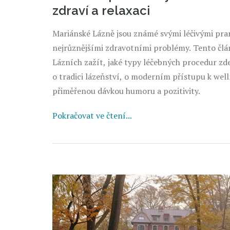
zdraví a relaxaci
Mariánské Lázně jsou známé svými léčivými pra
nejrůznějšími zdravotními problémy. Tento člá
Lázních zažít, jaké typy léčebných procedur zde
o tradici lázeňství, o moderním přístupu k welln
přiměřenou dávkou humoru a pozitivity.
Pokračovat ve čtení...