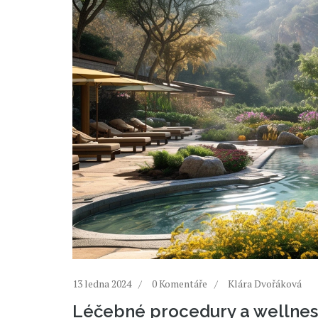
13 ledna 2024
0 Komentáře
Klára Dvořáková
Léčebné procedury a wellness