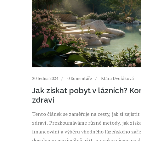
20 ledna 2024
0 Komentáře
Klára Dvořáková
Jak získat pobyt v lázních? K
zdraví
Tento článek se zaměřuje na cesty, jak si zajisti
zdraví. Prozkoumáváme různé metody, jak získ
financování a výběru vhodného lázeňského zaříze
dovolenou maximálně užít, a poukazujeme na dů