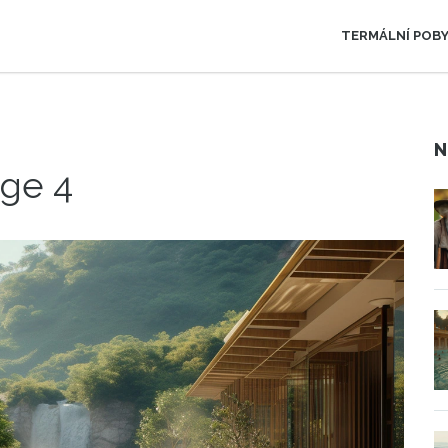
TERMÁLNÍ POB
N
age 4