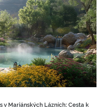
 v Mariánských Lázních: Cesta k