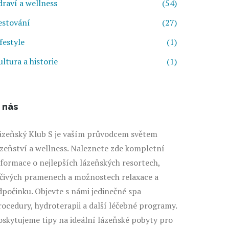
draví a wellness
(54)
estování
(27)
festyle
(1)
ultura a historie
(1)
 nás
ázeňský Klub S je vaším průvodcem světem
ázeňství a wellness. Naleznete zde kompletní
nformace o nejlepších lázeňských resortech,
éčivých pramenech a možnostech relaxace a
dpočinku. Objevte s námi jedinečné spa
rocedury, hydroterapii a další léčebné programy.
oskytujeme tipy na ideální lázeňské pobyty pro