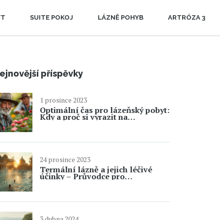
YT
SUITE POKOJ
LÁZNĚ POHYB
ARTRÓZA 3
ejnovější příspěvky
1 prosince 2023
Optimální čas pro lázeňský pobyt:
Kdy a proč si vyrazit na
rekonvalescenci
24 prosince 2023
Termální lázně a jejich léčivé
účinky – Průvodce pro
začátečníky
3 dubna 2024