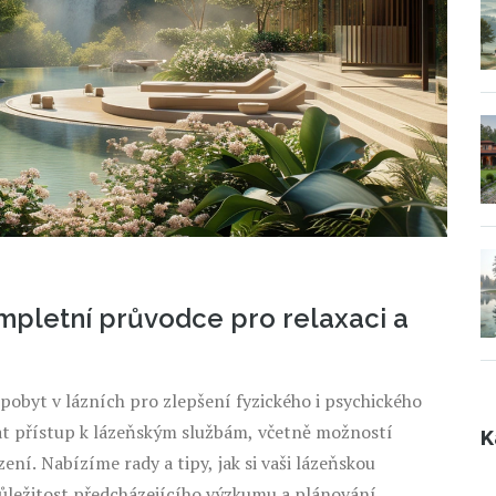
ompletní průvodce pro relaxaci a
t pobyt v lázních pro zlepšení fyzického i psychického
at přístup k lázeňským službám, včetně možností
K
ní. Nabízíme rady a tipy, jak si vaši lázeňskou
ležitost předcházejícího výzkumu a plánování.